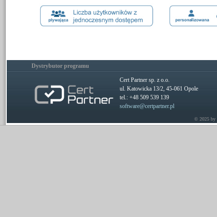
Dystrybutor programu
Cert Partner sp. z o.o.
ul. Katowicka 13/2, 45-061 Opole
tel.: +48 509 539 139
software@certpartner.pl
© 2025 by